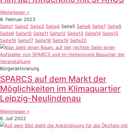
Weiterlesen »
8. Februar 2023
Seite
1
Seite
2
Seite
3
Seite
4
Seite
5
Seite
6
Seite
7
Seite
8
Seite
9
Seite
10
Seite
11
Seite
12
Seite
13
Seite
14
Seite
15
Seite
16
Seite
17
Seite
18
Seite
19
Seite
20
Bürgeraktivierung
SPARCS auf dem Markt der
Möglichkeiten im Klimaquartier
Leipzig-Neulindenau
Weiterlesen »
6. Juli 2022