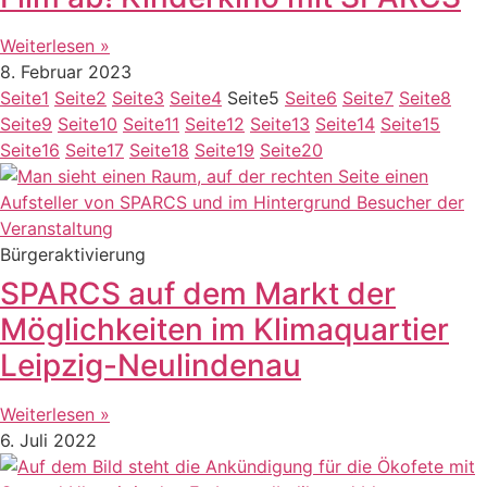
Weiterlesen »
8. Februar 2023
Seite
1
Seite
2
Seite
3
Seite
4
Seite
5
Seite
6
Seite
7
Seite
8
Seite
9
Seite
10
Seite
11
Seite
12
Seite
13
Seite
14
Seite
15
Seite
16
Seite
17
Seite
18
Seite
19
Seite
20
Bürgeraktivierung
SPARCS auf dem Markt der
Möglichkeiten im Klimaquartier
Leipzig-Neulindenau
Weiterlesen »
6. Juli 2022