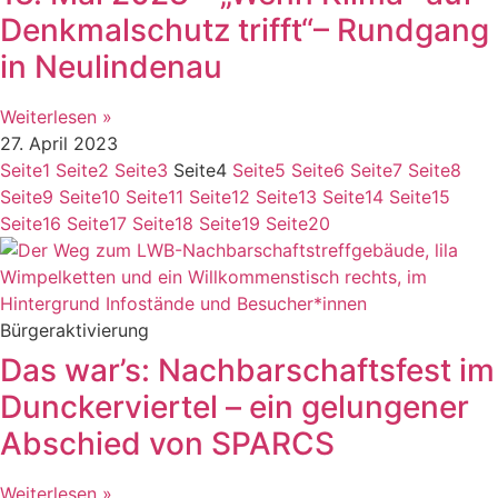
Denkmalschutz trifft“– Rundgang
in Neulindenau
Weiterlesen »
27. April 2023
Seite
1
Seite
2
Seite
3
Seite
4
Seite
5
Seite
6
Seite
7
Seite
8
Seite
9
Seite
10
Seite
11
Seite
12
Seite
13
Seite
14
Seite
15
Seite
16
Seite
17
Seite
18
Seite
19
Seite
20
Bürgeraktivierung
Das war’s: Nachbarschaftsfest im
Dunckerviertel – ein gelungener
Abschied von SPARCS
Weiterlesen »