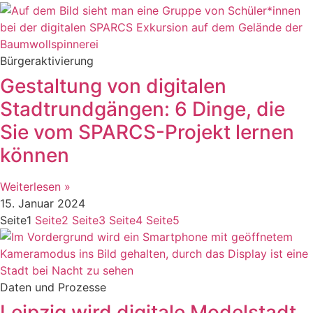
Bürgeraktivierung
Gestaltung von digitalen
Stadtrundgängen: 6 Dinge, die
Sie vom SPARCS-Projekt lernen
können
Weiterlesen »
15. Januar 2024
Seite
1
Seite
2
Seite
3
Seite
4
Seite
5
Daten und Prozesse
Leipzig wird digitale Modelstadt