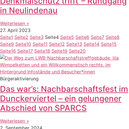
Denkmalschutz trifft“– Rundgang
in Neulindenau
Weiterlesen »
27. April 2023
Seite
1
Seite
2
Seite
3
Seite
4
Seite
5
Seite
6
Seite
7
Seite
8
Seite
9
Seite
10
Seite
11
Seite
12
Seite
13
Seite
14
Seite
15
Seite
16
Seite
17
Seite
18
Seite
19
Seite
20
Bürgeraktivierung
Das war’s: Nachbarschaftsfest im
Dunckerviertel – ein gelungener
Abschied von SPARCS
Weiterlesen »
2. September 2024