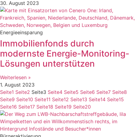
30. August 2023
Energieeinsparung
Immobilienfonds durch
modernste Energie-Monitoring-
Lösungen unterstützen
Weiterlesen »
1. August 2023
Seite
1
Seite
2
Seite
3
Seite
4
Seite
5
Seite
6
Seite
7
Seite
8
Seite
9
Seite
10
Seite
11
Seite
12
Seite
13
Seite
14
Seite
15
Seite
16
Seite
17
Seite
18
Seite
19
Seite
20
Bürgeraktivierung