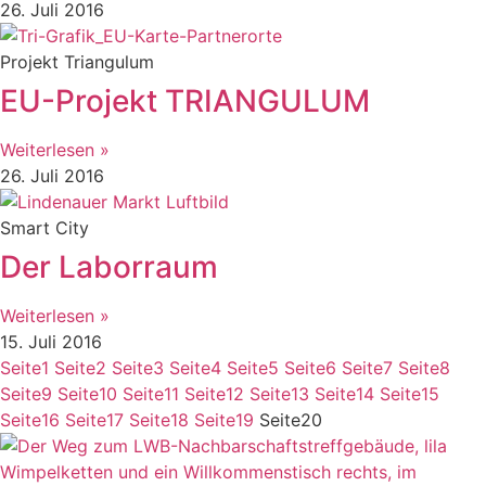
26. Juli 2016
Projekt Triangulum
EU-Projekt TRIANGULUM
Weiterlesen »
26. Juli 2016
Smart City
Der Laborraum
Weiterlesen »
15. Juli 2016
Seite
1
Seite
2
Seite
3
Seite
4
Seite
5
Seite
6
Seite
7
Seite
8
Seite
9
Seite
10
Seite
11
Seite
12
Seite
13
Seite
14
Seite
15
Seite
16
Seite
17
Seite
18
Seite
19
Seite
20