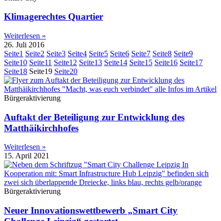
Klimagerechtes Quartier
Weiterlesen »
26. Juli 2016
Seite
1
Seite
2
Seite
3
Seite
4
Seite
5
Seite
6
Seite
7
Seite
8
Seite
9
Seite
10
Seite
11
Seite
12
Seite
13
Seite
14
Seite
15
Seite
16
Seite
17
Seite
18
Seite
19
Seite
20
Bürgeraktivierung
Auftakt der Beteiligung zur Entwicklung des
Matthäikirchhofes
Weiterlesen »
15. April 2021
Bürgeraktivierung
Neuer Innovationswettbewerb „Smart City