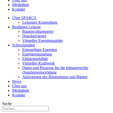
Über uns
Mediathek
Kontakt
Über SPARCS
Leipziger Konsortium
Reallabor Leipzig
Baumwollspinnerei
Dunckerviertel
Virtuelles Energiequartier
Schwerpunkte
Erneuerbare Energien
Energieeinsparung
Elektromobilität
Virtuelles Kraftwerk
Daten und Prozesse für die klimagerechte
Quartiersentwicklung
Aktivierung der Bürgerinnen und Bürger
News
Über uns
Mediathek
Kontakt
Suche