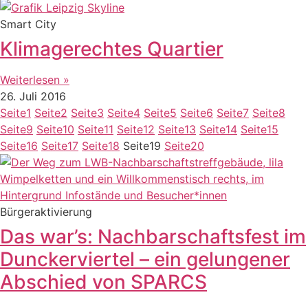
Smart City
Klimagerechtes Quartier
Weiterlesen »
26. Juli 2016
Seite
1
Seite
2
Seite
3
Seite
4
Seite
5
Seite
6
Seite
7
Seite
8
Seite
9
Seite
10
Seite
11
Seite
12
Seite
13
Seite
14
Seite
15
Seite
16
Seite
17
Seite
18
Seite
19
Seite
20
Bürgeraktivierung
Das war’s: Nachbarschaftsfest im
Dunckerviertel – ein gelungener
Abschied von SPARCS