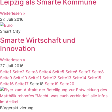
Leipzig als Smarte Kommune
Weiterlesen »
27. Juli 2016
Smart City
Smarte Wirtschaft und
Innovation
Weiterlesen »
27. Juli 2016
Seite
1
Seite
2
Seite
3
Seite
4
Seite
5
Seite
6
Seite
7
Seite
8
Seite
9
Seite
10
Seite
11
Seite
12
Seite
13
Seite
14
Seite
15
Seite
16
Seite
17
Seite
18
Seite
19
Seite
20
Bürgeraktivierung