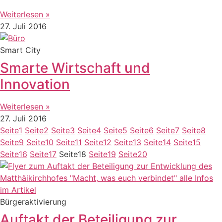
Weiterlesen »
27. Juli 2016
Smart City
Smarte Wirtschaft und
Innovation
Weiterlesen »
27. Juli 2016
Seite
1
Seite
2
Seite
3
Seite
4
Seite
5
Seite
6
Seite
7
Seite
8
Seite
9
Seite
10
Seite
11
Seite
12
Seite
13
Seite
14
Seite
15
Seite
16
Seite
17
Seite
18
Seite
19
Seite
20
Bürgeraktivierung
Auftakt der Beteiligung zur