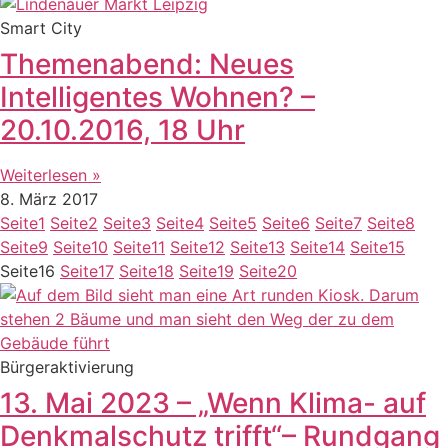
Smart City
Themenabend: Neues
Intelligentes Wohnen? –
20.10.2016, 18 Uhr
Weiterlesen »
8. März 2017
Seite
1
Seite
2
Seite
3
Seite
4
Seite
5
Seite
6
Seite
7
Seite
8
Seite
9
Seite
10
Seite
11
Seite
12
Seite
13
Seite
14
Seite
15
Seite
16
Seite
17
Seite
18
Seite
19
Seite
20
Bürgeraktivierung
13. Mai 2023 – „Wenn Klima- auf
Denkmalschutz trifft“– Rundgang