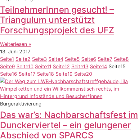
TeilnehmerInnen gesucht! –
Triangulum unterstützt
Forschungsprojekt des UFZ
Weiterlesen »
13. Juni 2017
Seite
1
Seite
2
Seite
3
Seite
4
Seite
5
Seite
6
Seite
7
Seite
8
Seite
9
Seite
10
Seite
11
Seite
12
Seite
13
Seite
14
Seite
15
Seite
16
Seite
17
Seite
18
Seite
19
Seite
20
Bürgeraktivierung
Das war’s: Nachbarschaftsfest im
Dunckerviertel – ein gelungener
Abschied von SPARCS