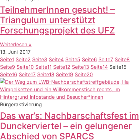
TeilnehmerInnen gesucht! –
Triangulum unterstützt
Forschungsprojekt des UFZ
Weiterlesen »
13. Juni 2017
Seite
1
Seite
2
Seite
3
Seite
4
Seite
5
Seite
6
Seite
7
Seite
8
Seite
9
Seite
10
Seite
11
Seite
12
Seite
13
Seite
14
Seite
15
Seite
16
Seite
17
Seite
18
Seite
19
Seite
20
Bürgeraktivierung
Das war’s: Nachbarschaftsfest im
Dunckerviertel – ein gelungener
Abschied von SPARCS