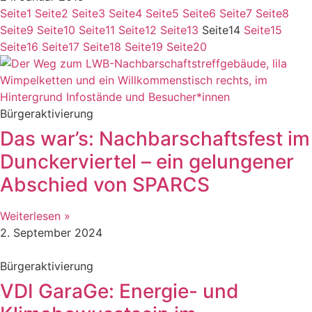
Seite
1
Seite
2
Seite
3
Seite
4
Seite
5
Seite
6
Seite
7
Seite
8
Seite
9
Seite
10
Seite
11
Seite
12
Seite
13
Seite
14
Seite
15
Seite
16
Seite
17
Seite
18
Seite
19
Seite
20
Bürgeraktivierung
Das war’s: Nachbarschaftsfest im
Dunckerviertel – ein gelungener
Abschied von SPARCS
Weiterlesen »
2. September 2024
Bürgeraktivierung
VDI GaraGe: Energie- und