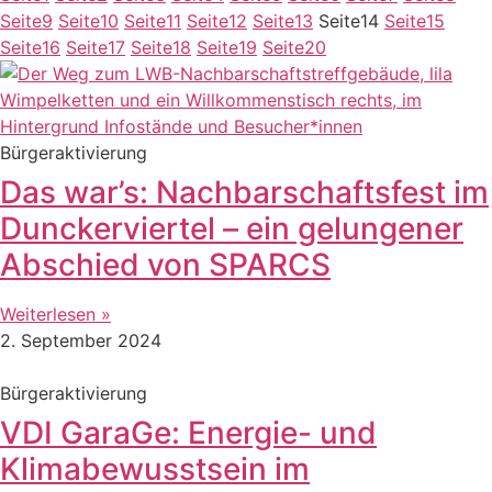
Seite
9
Seite
10
Seite
11
Seite
12
Seite
13
Seite
14
Seite
15
Seite
16
Seite
17
Seite
18
Seite
19
Seite
20
Bürgeraktivierung
Das war’s: Nachbarschaftsfest im
Dunckerviertel – ein gelungener
Abschied von SPARCS
Weiterlesen »
2. September 2024
Bürgeraktivierung
VDI GaraGe: Energie- und
Klimabewusstsein im