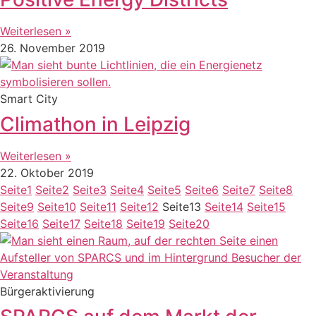
Weiterlesen »
26. November 2019
Smart City
Climathon in Leipzig
Weiterlesen »
22. Oktober 2019
Seite
1
Seite
2
Seite
3
Seite
4
Seite
5
Seite
6
Seite
7
Seite
8
Seite
9
Seite
10
Seite
11
Seite
12
Seite
13
Seite
14
Seite
15
Seite
16
Seite
17
Seite
18
Seite
19
Seite
20
Bürgeraktivierung