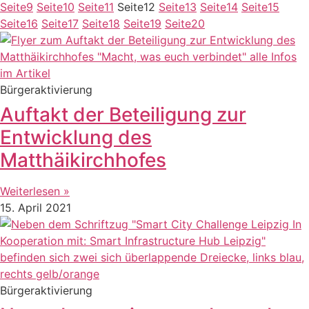
Seite
9
Seite
10
Seite
11
Seite
12
Seite
13
Seite
14
Seite
15
Seite
16
Seite
17
Seite
18
Seite
19
Seite
20
Bürgeraktivierung
Auftakt der Beteiligung zur
Entwicklung des
Matthäikirchhofes
Weiterlesen »
15. April 2021
Bürgeraktivierung