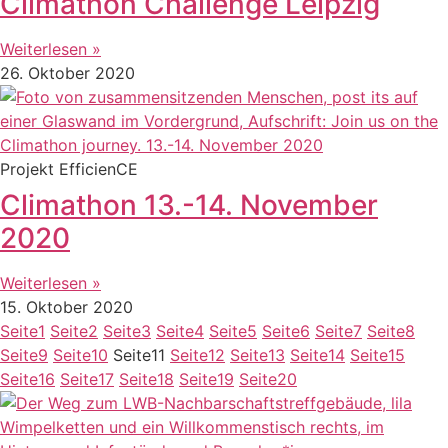
Climathon Challenge Leipzig
Weiterlesen »
26. Oktober 2020
Projekt EfficienCE
Climathon 13.-14. November
2020
Weiterlesen »
15. Oktober 2020
Seite
1
Seite
2
Seite
3
Seite
4
Seite
5
Seite
6
Seite
7
Seite
8
Seite
9
Seite
10
Seite
11
Seite
12
Seite
13
Seite
14
Seite
15
Seite
16
Seite
17
Seite
18
Seite
19
Seite
20