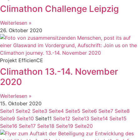
Climathon Challenge Leipzig
Weiterlesen »
26. Oktober 2020
Projekt EfficienCE
Climathon 13.-14. November
2020
Weiterlesen »
15. Oktober 2020
Seite
1
Seite
2
Seite
3
Seite
4
Seite
5
Seite
6
Seite
7
Seite
8
Seite
9
Seite
10
Seite
11
Seite
12
Seite
13
Seite
14
Seite
15
Seite
16
Seite
17
Seite
18
Seite
19
Seite
20