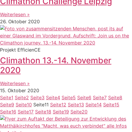
Climathon Challenge Leipzig
Weiterlesen »
26. Oktober 2020
Projekt EfficienCE
Climathon 13.-14. November
2020
Weiterlesen »
15. Oktober 2020
Seite
1
Seite
2
Seite
3
Seite
4
Seite
5
Seite
6
Seite
7
Seite
8
Seite
9
Seite
10
Seite
11
Seite
12
Seite
13
Seite
14
Seite
15
Seite
16
Seite
17
Seite
18
Seite
19
Seite
20