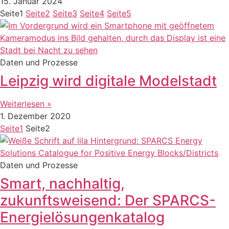
15. Januar 2024
Seite
1
Seite
2
Seite
3
Seite
4
Seite
5
Daten und Prozesse
Leipzig wird digitale Modelstadt
Weiterlesen »
1. Dezember 2020
Seite
1
Seite
2
Daten und Prozesse
Smart, nachhaltig,
zukunftsweisend: Der SPARCS-
Energielösungenkatalog