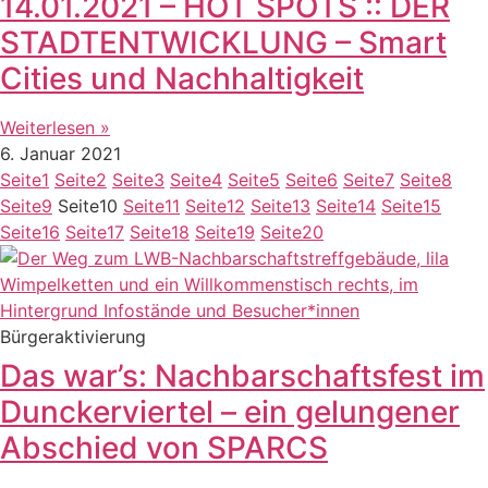
14.01.2021 – HOT SPOTS :: DER
STADTENTWICKLUNG – Smart
Cities und Nachhaltigkeit
Weiterlesen »
6. Januar 2021
Seite
1
Seite
2
Seite
3
Seite
4
Seite
5
Seite
6
Seite
7
Seite
8
Seite
9
Seite
10
Seite
11
Seite
12
Seite
13
Seite
14
Seite
15
Seite
16
Seite
17
Seite
18
Seite
19
Seite
20
Bürgeraktivierung
Das war’s: Nachbarschaftsfest im
Dunckerviertel – ein gelungener
Abschied von SPARCS