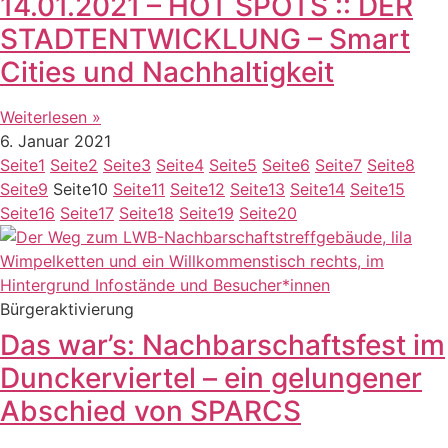
14.01.2021 – HOT SPOTS :: DER
STADTENTWICKLUNG – Smart
Cities und Nachhaltigkeit
Weiterlesen »
6. Januar 2021
Seite
1
Seite
2
Seite
3
Seite
4
Seite
5
Seite
6
Seite
7
Seite
8
Seite
9
Seite
10
Seite
11
Seite
12
Seite
13
Seite
14
Seite
15
Seite
16
Seite
17
Seite
18
Seite
19
Seite
20
Bürgeraktivierung
Das war’s: Nachbarschaftsfest im
Dunckerviertel – ein gelungener
Abschied von SPARCS