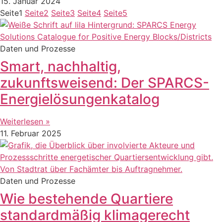
15. Januar 2024
Seite
1
Seite
2
Seite
3
Seite
4
Seite
5
Daten und Prozesse
Smart, nachhaltig,
zukunftsweisend: Der SPARCS-
Energielösungenkatalog
Weiterlesen »
11. Februar 2025
Daten und Prozesse
Wie bestehende Quartiere
standardmäßig klimagerecht