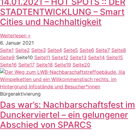
14.01.2021 – HOT SPOTS :: DER
STADTENTWICKLUNG – Smart
Cities und Nachhaltigkeit
Weiterlesen »
6. Januar 2021
Seite
1
Seite
2
Seite
3
Seite
4
Seite
5
Seite
6
Seite
7
Seite
8
Seite
9
Seite
10
Seite
11
Seite
12
Seite
13
Seite
14
Seite
15
Seite
16
Seite
17
Seite
18
Seite
19
Seite
20
Bürgeraktivierung
Das war’s: Nachbarschaftsfest im
Dunckerviertel – ein gelungener
Abschied von SPARCS