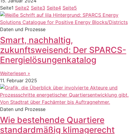
15. Januar 2024
Seite
1
Seite
2
Seite
3
Seite
4
Seite
5
Daten und Prozesse
Smart, nachhaltig,
zukunftsweisend: Der SPARCS-
Energielösungenkatalog
Weiterlesen »
11. Februar 2025
Daten und Prozesse
Wie bestehende Quartiere
standardmäßig klimagerecht