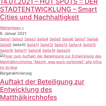
14.01.2021 – HOT SPOTS :: DER
STADTENTWICKLUNG – Smart
Cities und Nachhaltigkeit
Weiterlesen »
6. Januar 2021
Seite
1
Seite
2
Seite
3
Seite
4
Seite
5
Seite
6
Seite
7
Seite
8
Seite
9
Seite
10
Seite
11
Seite
12
Seite
13
Seite
14
Seite
15
Seite
16
Seite
17
Seite
18
Seite
19
Seite
20
Bürgeraktivierung
Auftakt der Beteiligung zur
Entwicklung des
Matthäikirchhofes