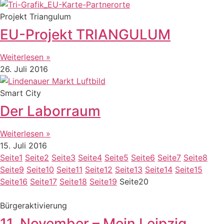
Projekt Triangulum
EU-Projekt TRIANGULUM
Weiterlesen »
26. Juli 2016
Smart City
Der Laborraum
Weiterlesen »
15. Juli 2016
Seite
1
Seite
2
Seite
3
Seite
4
Seite
5
Seite
6
Seite
7
Seite
8
Seite
9
Seite
10
Seite
11
Seite
12
Seite
13
Seite
14
Seite
15
Seite
16
Seite
17
Seite
18
Seite
19
Seite
20
Bürgeraktivierung
11. November – Mein Leipzig