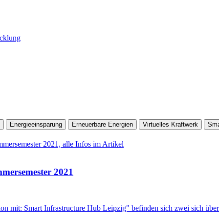
icklung
Energieeinsparung
Erneuerbare Energien
Virtuelles Kraftwerk
Sma
rsemester 2021