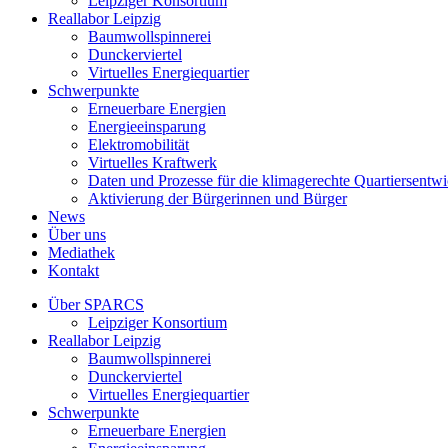
Leipziger Konsortium
Reallabor Leipzig
Baumwollspinnerei
Dunckerviertel
Virtuelles Energiequartier
Schwerpunkte
Erneuerbare Energien
Energieeinsparung
Elektromobilität
Virtuelles Kraftwerk
Daten und Prozesse für die klimagerechte Quartiersentw
Aktivierung der Bürgerinnen und Bürger
News
Über uns
Mediathek
Kontakt
Über SPARCS
Leipziger Konsortium
Reallabor Leipzig
Baumwollspinnerei
Dunckerviertel
Virtuelles Energiequartier
Schwerpunkte
Erneuerbare Energien