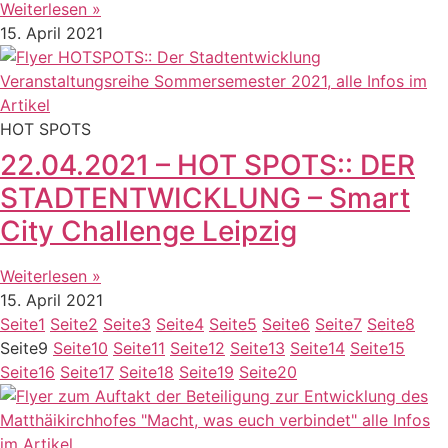
Weiterlesen »
15. April 2021
HOT SPOTS
22.04.2021 – HOT SPOTS:: DER
STADTENTWICKLUNG – Smart
City Challenge Leipzig
Weiterlesen »
15. April 2021
Seite
1
Seite
2
Seite
3
Seite
4
Seite
5
Seite
6
Seite
7
Seite
8
Seite
9
Seite
10
Seite
11
Seite
12
Seite
13
Seite
14
Seite
15
Seite
16
Seite
17
Seite
18
Seite
19
Seite
20