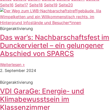
Seite
16
Seite
17
Seite
18
Seite
19
Seite
20
Bürgeraktivierung
Das war’s: Nachbarschaftsfest im
Dunckerviertel – ein gelungener
Abschied von SPARCS
Weiterlesen »
2. September 2024
Bürgeraktivierung
VDI GaraGe: Energie- und
Klimabewusstsein im
Klassenzimmer