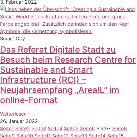
3. Februar 2022
Smart City
Das Referat Digitale Stadt zu
Besuch beim Research Centre for
Sustainable and Smart
Infrastructure (RCI) –
Neujahrsempfang „Area!L“ im
online-Format
Weiterlesen »
26. Januar 2022
Seite
1
Seite
2
Seite
3
Seite
4
Seite
5
Seite
6
Seite
7
Seite
8
Seite
9
Seite
10
Seite
11
Seite
12
Seite
13
Seite
14
Seite
15