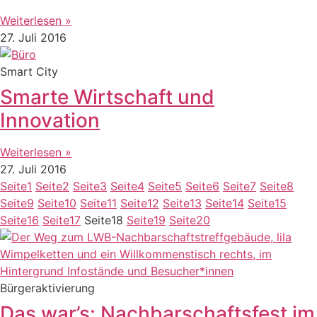
Weiterlesen »
27. Juli 2016
Smart City
Smarte Wirtschaft und
Innovation
Weiterlesen »
27. Juli 2016
Seite
1
Seite
2
Seite
3
Seite
4
Seite
5
Seite
6
Seite
7
Seite
8
Seite
9
Seite
10
Seite
11
Seite
12
Seite
13
Seite
14
Seite
15
Seite
16
Seite
17
Seite
18
Seite
19
Seite
20
Bürgeraktivierung
Das war’s: Nachbarschaftsfest im