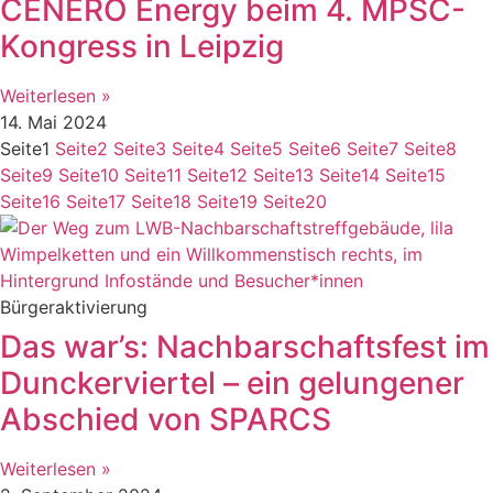
CENERO Energy beim 4. MPSC-
Kongress in Leipzig
Weiterlesen »
14. Mai 2024
Seite
1
Seite
2
Seite
3
Seite
4
Seite
5
Seite
6
Seite
7
Seite
8
Seite
9
Seite
10
Seite
11
Seite
12
Seite
13
Seite
14
Seite
15
Seite
16
Seite
17
Seite
18
Seite
19
Seite
20
Bürgeraktivierung
Das war’s: Nachbarschaftsfest im
Dunckerviertel – ein gelungener
Abschied von SPARCS
Weiterlesen »