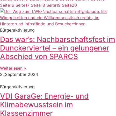
Seite
16
Seite
17
Seite
18
Seite
19
Seite
20
Bürgeraktivierung
Das war’s: Nachbarschaftsfest im
Dunckerviertel – ein gelungener
Abschied von SPARCS
Weiterlesen »
2. September 2024
Bürgeraktivierung
VDI GaraGe: Energie- und
Klimabewusstsein im
Klassenzimmer