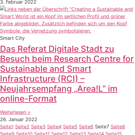
3. Februar 2022
Smart City
Das Referat Digitale Stadt zu
Besuch beim Research Centre for
Sustainable and Smart
Infrastructure (RCI) –
Neujahrsempfang „Area!L“ im
online-Format
Weiterlesen »
26. Januar 2022
Seite
1
Seite
2
Seite
3
Seite
4
Seite
5
Seite
6
Seite
7
Seite
8
Seite
9
Seite
10
Seite
11
Seite
12
Seite
13
Seite
14
Seite
15