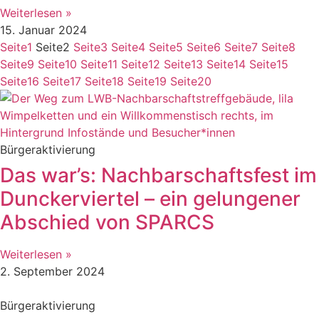
Weiterlesen »
15. Januar 2024
Seite
1
Seite
2
Seite
3
Seite
4
Seite
5
Seite
6
Seite
7
Seite
8
Seite
9
Seite
10
Seite
11
Seite
12
Seite
13
Seite
14
Seite
15
Seite
16
Seite
17
Seite
18
Seite
19
Seite
20
Bürgeraktivierung
Das war’s: Nachbarschaftsfest im
Dunckerviertel – ein gelungener
Abschied von SPARCS
Weiterlesen »
2. September 2024
Bürgeraktivierung