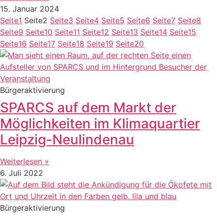
15. Januar 2024
Seite
1
Seite
2
Seite
3
Seite
4
Seite
5
Seite
6
Seite
7
Seite
8
Seite
9
Seite
10
Seite
11
Seite
12
Seite
13
Seite
14
Seite
15
Seite
16
Seite
17
Seite
18
Seite
19
Seite
20
Bürgeraktivierung
SPARCS auf dem Markt der
Möglichkeiten im Klimaquartier
Leipzig-Neulindenau
Weiterlesen »
6. Juli 2022
Bürgeraktivierung