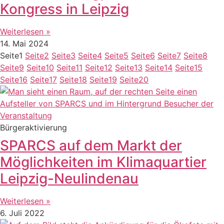
Kongress in Leipzig
Weiterlesen »
14. Mai 2024
Seite
1
Seite
2
Seite
3
Seite
4
Seite
5
Seite
6
Seite
7
Seite
8
Seite
9
Seite
10
Seite
11
Seite
12
Seite
13
Seite
14
Seite
15
Seite
16
Seite
17
Seite
18
Seite
19
Seite
20
Bürgeraktivierung
SPARCS auf dem Markt der
Möglichkeiten im Klimaquartier
Leipzig-Neulindenau
Weiterlesen »
6. Juli 2022