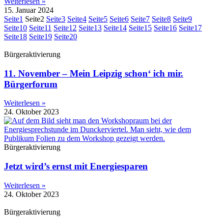
Weiterlesen »
15. Januar 2024
Seite
1
Seite
2
Seite
3
Seite
4
Seite
5
Seite
6
Seite
7
Seite
8
Seite
9
Seite
10
Seite
11
Seite
12
Seite
13
Seite
14
Seite
15
Seite
16
Seite
17
Seite
18
Seite
19
Seite
20
Bürgeraktivierung
11. November – Mein Leipzig schon‘ ich mir.
Bürgerforum
Weiterlesen »
24. Oktober 2023
Bürgeraktivierung
Jetzt wird’s ernst mit Energiesparen
Weiterlesen »
24. Oktober 2023
Bürgeraktivierung