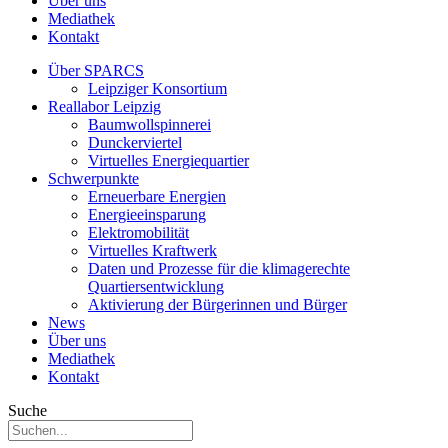
Über uns
Mediathek
Kontakt
Über SPARCS
Leipziger Konsortium
Reallabor Leipzig
Baumwollspinnerei
Dunckerviertel
Virtuelles Energiequartier
Schwerpunkte
Erneuerbare Energien
Energieeinsparung
Elektromobilität
Virtuelles Kraftwerk
Daten und Prozesse für die klimagerechte
Quartiersentwicklung
Aktivierung der Bürgerinnen und Bürger
News
Über uns
Mediathek
Kontakt
Suche