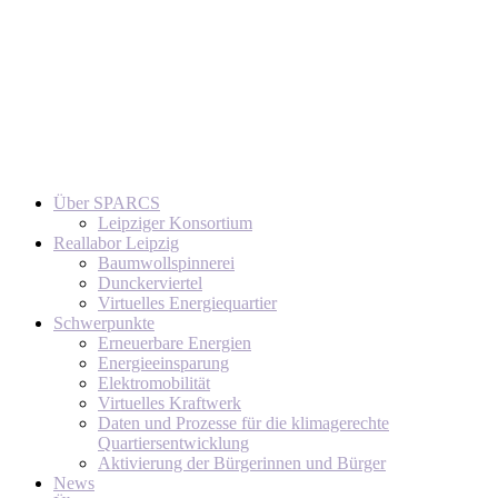
Über SPARCS
Leipziger Konsortium
Reallabor Leipzig
Baumwollspinnerei
Dunckerviertel
Virtuelles Energiequartier
Schwerpunkte
Erneuerbare Energien
Energieeinsparung
Elektromobilität
Virtuelles Kraftwerk
Daten und Prozesse für die klimagerechte
Quartiersentwicklung
Aktivierung der Bürgerinnen und Bürger
News